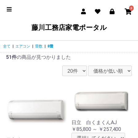
0
藤川工務店家電ポータル
全て
|
エアコン
|
畳数
|
8畳
51件
の商品が見つかりました
日立 白くまくんAJ
￥85,800 ～ ￥257,400