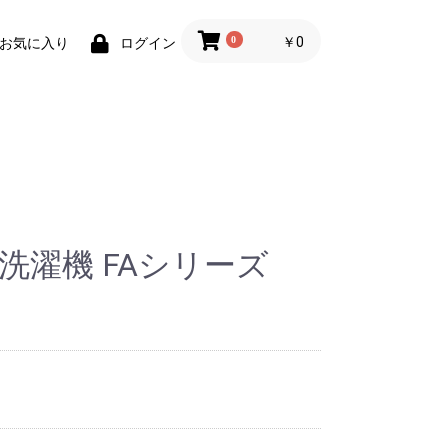
0
￥0
お気に入り
ログイン
洗濯機 FAシリーズ
ク
パナソニック
東芝
シャープ
600〜690L
500〜590L
400〜490L
300〜390L
200〜290L
100〜190L
パナソニック
東芝
シャープ
ドラム式
洗濯乾燥機
全自動洗濯機
12kg
11kg
10kg
9kg
8kg
7kg
6kg