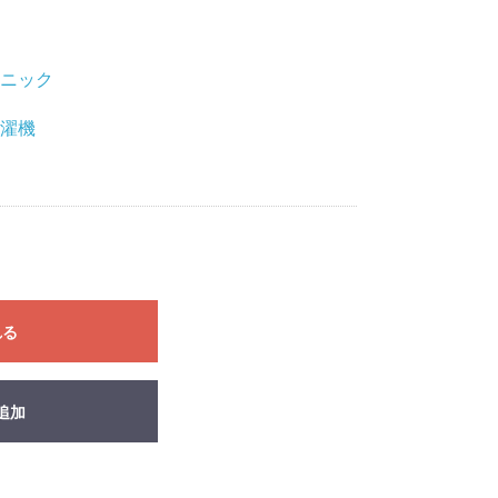
ニック
濯機
れる
追加