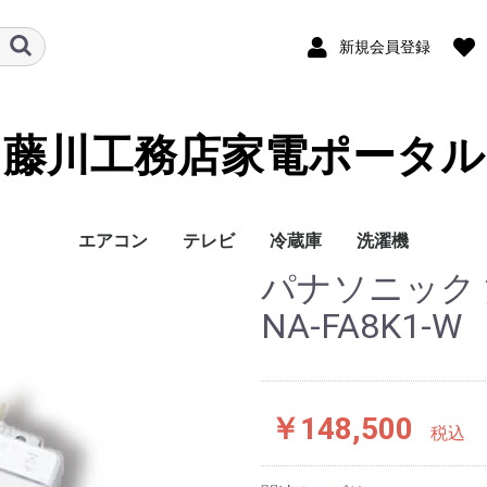
新規会員登録
藤川工務店家電ポータル
エアコン
テレビ
冷蔵庫
洗濯機
パナソニック 
メーカー
畳数
メーカー
有機EL
4K液晶
8K液晶
サイズ
メーカー
サイズ
パナソニック
日立
富士通
三菱
6畳
8畳
10畳
12畳
14畳
18畳
20畳
23畳
26畳
29畳
メーカー
タイプ
サイズ
パナソニッ
シャープ
東芝
SONY
40V〜49V
50V〜59V
60V〜69V
70V〜79V
80V〜89V
NA-FA8K1-W
￥148,500
税込